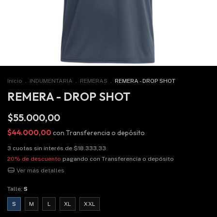
Inicio
.
INDUMENTARIA
.
REMERAS
.
REMERA - DROP SHOT
REMERA - DROP SHOT
$55.000,00
$44.000,00
con
Transferencia o depósito
3
cuotas sin interés de
$18.333,33
20% de descuento
pagando con Transferencia o depósito
Ver más detalles
Talle:
S
S
M
L
XL
XXL