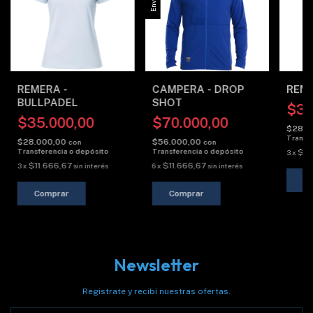
REMERA -
CAMPERA - DROP
REME
BULLPADEL
SHOT
$35
$35.000,00
$70.000,00
$28.0
Transf
$28.000,00
$56.000,00
con
con
Transferencia o depósito
Transferencia o depósito
$11
3
x
$11.666,67
$11.666,67
3
x
sin interés
6
x
sin interés
C
Comprar
Comprar
Newsletter
Registrate y recibí nuestras ofertas.