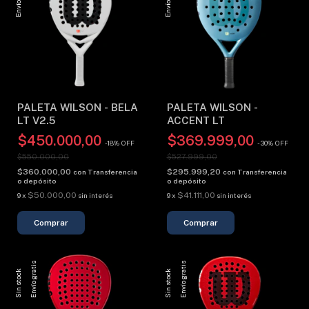
PALETA WILSON - BELA
PALETA WILSON -
LT V2.5
ACCENT LT
$450.000,00
$369.999,00
-
18
%
OFF
-
30
%
OFF
$550.000,00
$527.999,00
$360.000,00
$295.999,20
con
Transferencia
con
Transferencia
o depósito
o depósito
$50.000,00
$41.111,00
9
x
sin interés
9
x
sin interés
Envío gratis
Envío gratis
Sin stock
Sin stock