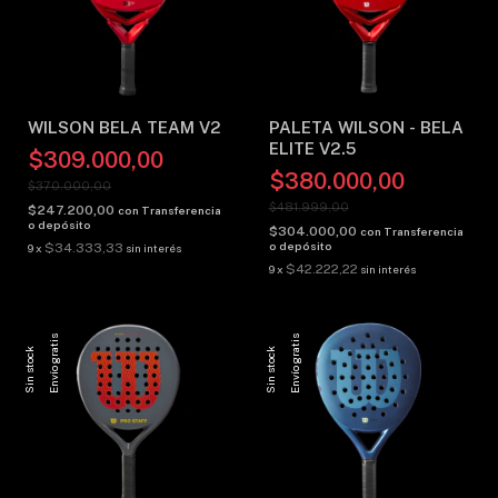
WILSON BELA TEAM V2
PALETA WILSON - BELA
ELITE V2.5
$309.000,00
$380.000,00
$370.000,00
$481.999,00
$247.200,00
con
Transferencia
o depósito
$304.000,00
con
Transferencia
o depósito
$34.333,33
9
x
sin interés
$42.222,22
9
x
sin interés
Envío gratis
Envío gratis
Sin stock
Sin stock