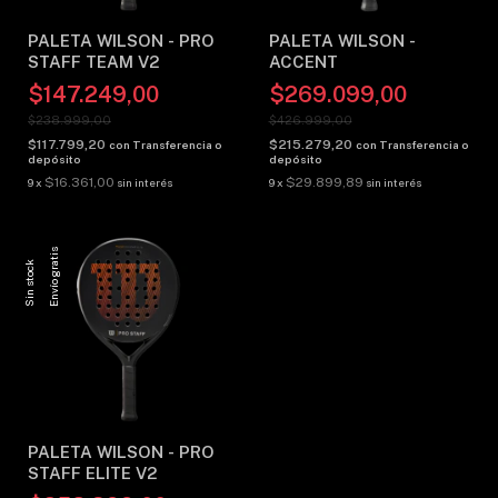
PALETA WILSON - PRO
PALETA WILSON -
STAFF TEAM V2
ACCENT
$147.249,00
$269.099,00
$238.999,00
$426.999,00
$117.799,20
$215.279,20
con
Transferencia o
con
Transferencia o
depósito
depósito
$16.361,00
$29.899,89
9
x
sin interés
9
x
sin interés
Envío gratis
Sin stock
PALETA WILSON - PRO
STAFF ELITE V2