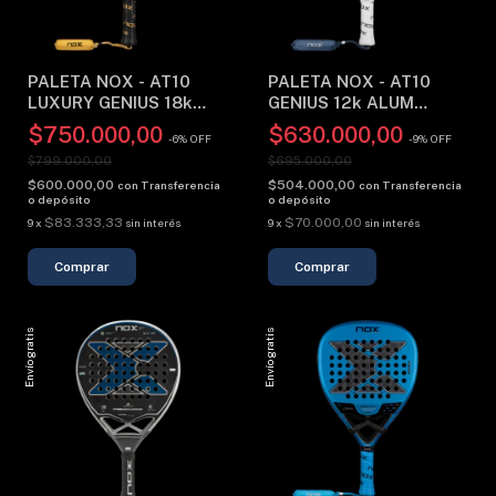
PALETA NOX - AT10
PALETA NOX - AT10
LUXURY GENIUS 18k
GENIUS 12k ALUM
(2026)
XTREME LITE (2026)
$750.000,00
$630.000,00
-
6
%
OFF
-
9
%
OFF
$799.000,00
$695.000,00
$600.000,00
$504.000,00
con
Transferencia
con
Transferencia
o depósito
o depósito
$83.333,33
$70.000,00
9
x
sin interés
9
x
sin interés
Envío gratis
Envío gratis