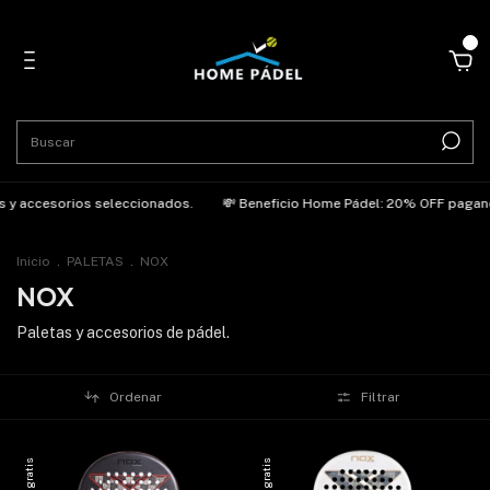
0
 y accesorios seleccionados.
💸 Beneficio Home Pádel: 20% OFF pagando 
Inicio
.
PALETAS
.
NOX
NOX
Paletas y accesorios de pádel.
Ordenar
Filtrar
Envío gratis
Envío gratis