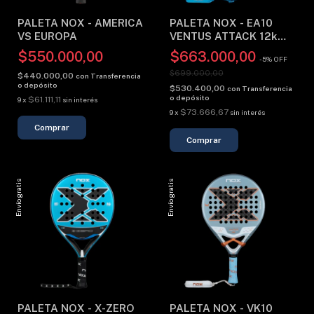
PALETA NOX - AMERICA
PALETA NOX - EA10
VS EUROPA
VENTUS ATTACK 12k
XTREM (2026)
$550.000,00
$663.000,00
-
5
%
OFF
$699.000,00
$440.000,00
con
Transferencia
o depósito
$530.400,00
con
Transferencia
o depósito
$61.111,11
9
x
sin interés
$73.666,67
9
x
sin interés
Envío gratis
Envío gratis
PALETA NOX - X-ZERO
PALETA NOX - VK10