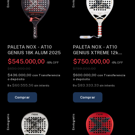
PALETA NOX - AT10
PALETA NOX - AT10
GENIUS 18K ALUM 2025
GENIUS XTREME 12k
(2026)
$545.000,00
$750.000,00
-
16
%
OFF
-
6
%
OFF
$650.000,00
$799.000,00
$436.000,00
$600.000,00
con
Transferencia
con
Transferencia
o depósito
o depósito
$60.555,56
$83.333,33
9
x
sin interés
9
x
sin interés
Envío gratis
Envío gratis