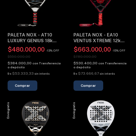
PALETA NOX - AT10
PALETA NOX - EA10
LUXURY GENIUS 18k
VENTUS XTREME 12k
(2024)
(2026)
$480.000,00
$663.000,00
-
13
%
OFF
-
15
%
OFF
$550.000,00
$780.000,00
$384.000,00
$530.400,00
con
Transferencia
con
Transferencia
o depósito
o depósito
$53.333,33
$73.666,67
9
x
sin interés
9
x
sin interés
Envío gratis
Envío gratis