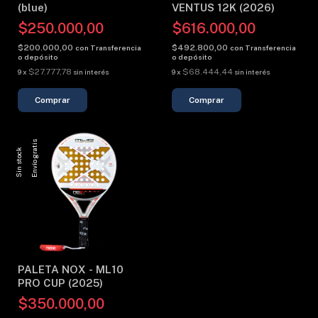
(blue)
VENTUS 12K (2026)
$250.000,00
$616.000,00
$200.000,00
$492.800,00
con
Transferencia
con
Transferencia
o depósito
o depósito
$27.777,78
$68.444,44
9
x
sin interés
9
x
sin interés
Envío gratis
Sin stock
PALETA NOX - ML10
PRO CUP (2025)
$350.000,00