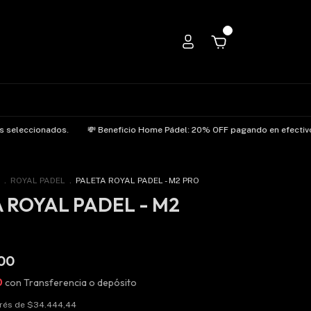
0
eleccionados.
💸 Beneficio Home Pádel: 20% OFF pagando en efectivo o p
.
ROYAL PADEL
.
PALETA ROYAL PADEL - M2 PRO
 ROYAL PADEL - M2
00
0
con
Transferencia o depósito
erés de
$34.444,44