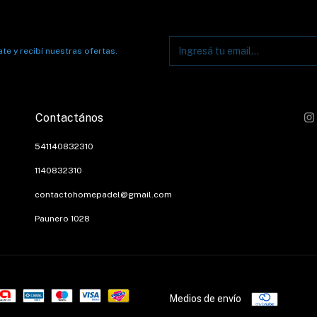
te y recibí nuestras ofertas.
Contactános
541140832310
1140832310
contactohomepadel@gmail.com
Paunero 1028
Medios de envío