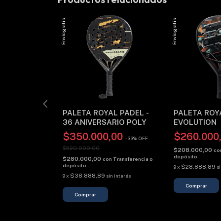
Envío gratis
Envío gratis
L PADEL -
PALETA ROYAL PADEL -
PALETA ROY
36 ANIVERSARIO POLY
EVOLUTION
00
$350.000,00
$260.000
-
33
%
OFF
$520.000,00
$208.000,00
Transferencia o
co
depósito
$280.000,00
con
Transferencia o
depósito
$28.888,89
 interés
9
x
s
$38.888,89
9
x
sin interés