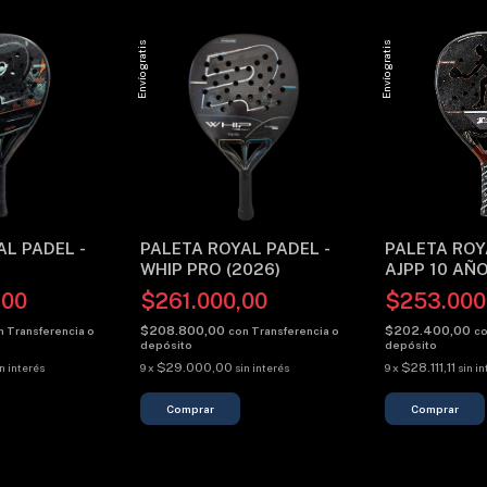
Envío gratis
Envío gratis
AL PADEL -
PALETA ROYAL PADEL -
PALETA ROY
WHIP PRO (2026)
AJPP 10 AÑ
,00
$261.000,00
$253.000
$208.800,00
$202.400,00
n
Transferencia o
con
Transferencia o
c
depósito
depósito
$29.000,00
$28.111,11
in interés
9
x
sin interés
9
x
sin i