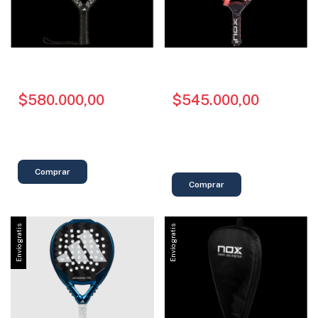
PALETA ADIDAS -
PALETA NOX - AT10
METALBONE CARBON
GENIUS 18K ALUM 2025
CTRL 3.5 (2026)
$580.000,00
$545.000,00
-
16
%
OFF
$650.000,00
$464.000,00
con
Transferencia
o depósito
$436.000,00
con
Transferencia
o depósito
$64.444,44
9
x
sin interés
$60.555,56
9
x
sin interés
Envío gratis
Envío gratis