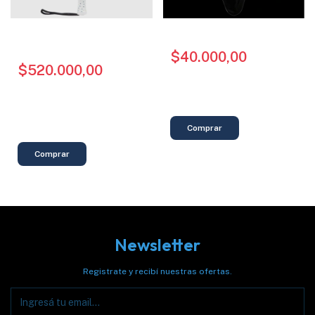
PALETA ADIDAS -
FUNDA - NOX
METALBONE CTRL 3.3
$40.000,00
(2024)
$520.000,00
-
16
%
OFF
$32.000,00
con
Transferencia o
depósito
$620.000,00
$13.333,33
3
x
sin interés
$416.000,00
con
Transferencia o
depósito
$57.777,78
9
x
sin interés
Newsletter
Registrate y recibí nuestras ofertas.